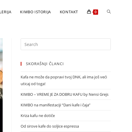
LERIJA
KIMBO ISTORIJA
KONTAKT
0
SKORAŠNJI ČLANCI
Kafa ne može da popravi tvoj DNK, ali ima još veći
uticaj od toga!
KIMBO – VREME JE ZA DOBRU KAFU by Nensi Grejs
KIMBO na manifestaciji “Dani kafe i čaja”
Kriza kafu ne dotiče
Od sirove kafe do soljice espressa