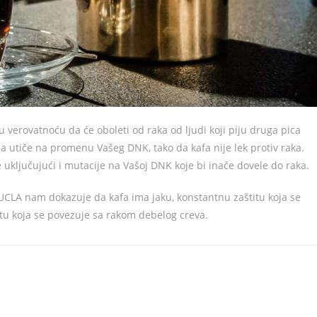
u verovatnoću da će oboleti od raka od ljudi koji piju druga pica
da utiče na promenu Vašeg DNK, tako da kafa nije lek protiv raka.
 uključujući i mutacije na Vašoj DNK koje bi inače dovele do raka.
UCLA nam dokazuje da kafa ima jaku, konstantnu zaštitu koja se
titu koja se povezuje sa rakom debelog creva.