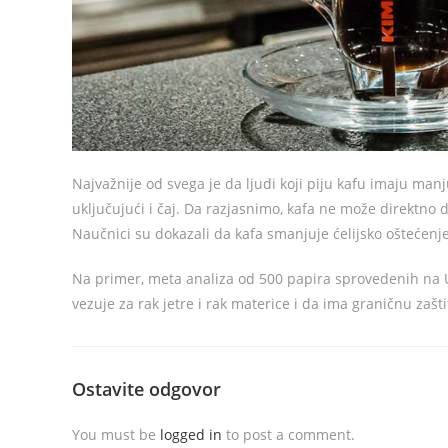
Najvažnije od svega je da ljudi koji piju kafu imaju manj
uključujući i čaj. Da razjasnimo, kafa ne može direktno 
Naučnici su dokazali da kafa smanjuje ćelijsko oštećenje
Na primer, meta analiza od 500 papira sprovedenih na 
vezuje za rak jetre i rak materice i da ima graničnu zaš
Ostavite odgovor
You must be
logged in
to post a comment.