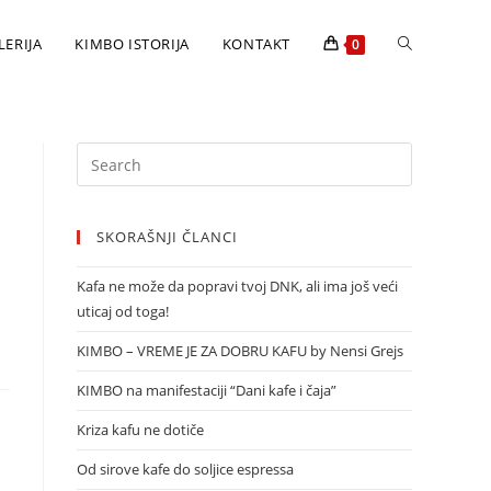
LERIJA
KIMBO ISTORIJA
KONTAKT
0
SKORAŠNJI ČLANCI
Kafa ne može da popravi tvoj DNK, ali ima još veći
uticaj od toga!
KIMBO – VREME JE ZA DOBRU KAFU by Nensi Grejs
KIMBO na manifestaciji “Dani kafe i čaja”
Kriza kafu ne dotiče
Od sirove kafe do soljice espressa