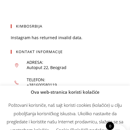
KIMBOSRBIJA
Instagram has returned invalid data.
KONTAKT INFORMACIJE
ADRESA:
Autoput 22, Beograd
TELEFON:
+381600580119
Ova web-stranica koristi kolačiće
EMAIL:
office@kimbo.rs
Poštovani korisniče, naš sajt koristi cookies (kolačiće) u cilju
poboljšanja korisničkog iskustva. Ukoliko nastavite da
WEBSITE:
kimbo.rs
pregledate i koristite našu Internet prodavnicu, slažete se sa
0