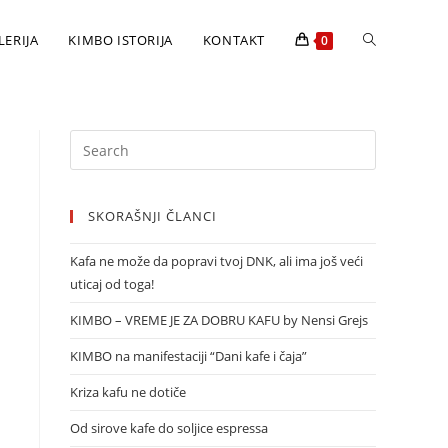
LERIJA
KIMBO ISTORIJA
KONTAKT
0
SKORAŠNJI ČLANCI
Kafa ne može da popravi tvoj DNK, ali ima još veći
uticaj od toga!
KIMBO – VREME JE ZA DOBRU KAFU by Nensi Grejs
KIMBO na manifestaciji “Dani kafe i čaja”
Kriza kafu ne dotiče
Od sirove kafe do soljice espressa