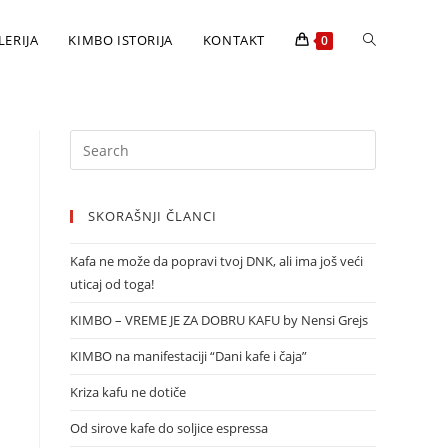
LERIJA
KIMBO ISTORIJA
KONTAKT
0
SKORAŠNJI ČLANCI
Kafa ne može da popravi tvoj DNK, ali ima još veći
uticaj od toga!
KIMBO – VREME JE ZA DOBRU KAFU by Nensi Grejs
KIMBO na manifestaciji “Dani kafe i čaja”
Kriza kafu ne dotiče
Od sirove kafe do soljice espressa