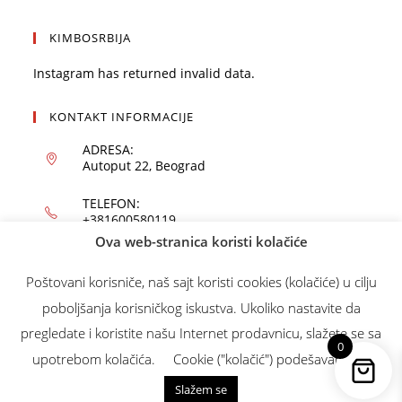
KIMBOSRBIJA
Instagram has returned invalid data.
KONTAKT INFORMACIJE
ADRESA:
Autoput 22, Beograd
TELEFON:
+381600580119
Ova web-stranica koristi kolačiće
EMAIL:
office@kimbo.rs
Poštovani korisniče, naš sajt koristi cookies (kolačiće) u cilju
poboljšanja korisničkog iskustva. Ukoliko nastavite da
WEBSITE:
kimbo.rs
pregledate i koristite našu Internet prodavnicu, slažete se sa
0
upotrebom kolačića.
Cookie ("kolačić") podešavanja
Slažem se
Copyright 2021 - Made with
by Kimbors