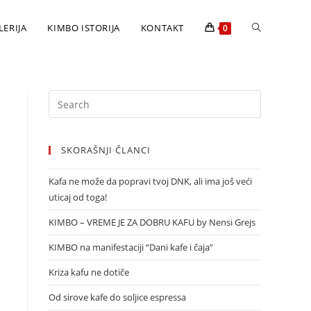
LERIJA
KIMBO ISTORIJA
KONTAKT
0
SKORAŠNJI ČLANCI
Kafa ne može da popravi tvoj DNK, ali ima još veći
uticaj od toga!
KIMBO – VREME JE ZA DOBRU KAFU by Nensi Grejs
KIMBO na manifestaciji “Dani kafe i čaja”
Kriza kafu ne dotiče
Od sirove kafe do soljice espressa