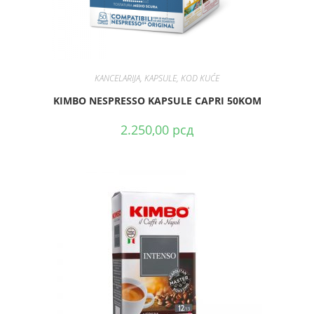
DODAJ U KORPU
KANCELARIJA
,
KAPSULE
,
KOD KUĆE
KIMBO NESPRESSO KAPSULE CAPRI 50KOM
2.250,00
рсд