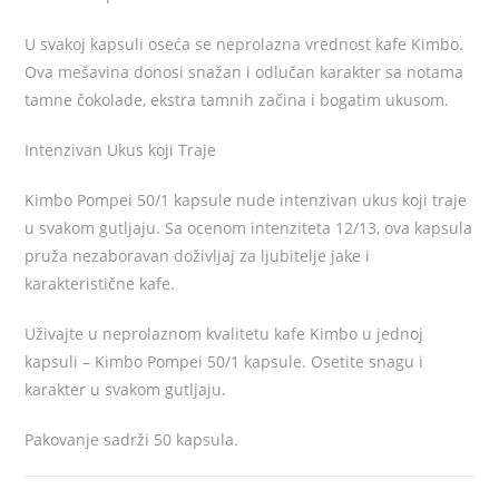
U svakoj kapsuli oseća se neprolazna vrednost kafe Kimbo.
Ova mešavina donosi snažan i odlučan karakter sa notama
tamne čokolade, ekstra tamnih začina i bogatim ukusom.
Intenzivan Ukus koji Traje
Kimbo Pompei 50/1 kapsule nude intenzivan ukus koji traje
u svakom gutljaju. Sa ocenom intenziteta 12/13, ova kapsula
pruža nezaboravan doživljaj za ljubitelje jake i
karakteristične kafe.
Uživajte u neprolaznom kvalitetu kafe Kimbo u jednoj
kapsuli – Kimbo Pompei 50/1 kapsule. Osetite snagu i
karakter u svakom gutljaju.
Pakovanje sadrži 50 kapsula.