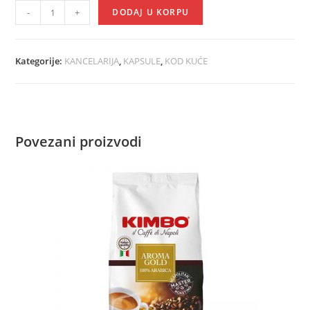
-
+
DODAJ U KORPU
Kategorije:
KANCELARIJA
,
KAPSULE
,
KOD KUĆE
Povezani proizvodi