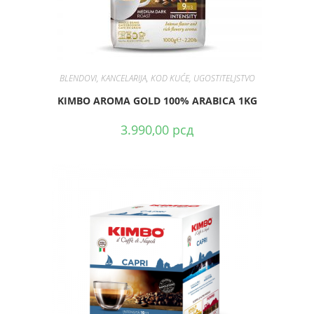
DODAJ U KORPU
BLENDOVI
,
KANCELARIJA
,
KOD KUĆE
,
UGOSTITELJSTVO
KIMBO AROMA GOLD 100% ARABICA 1KG
3.990,00
рсд