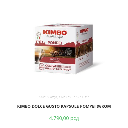
DODAJ U KORPU
KANCELARIJA
,
KAPSULE
,
KOD KUĆE
KIMBO DOLCE GUSTO KAPSULE POMPEI 96KOM
4.790,00
рсд