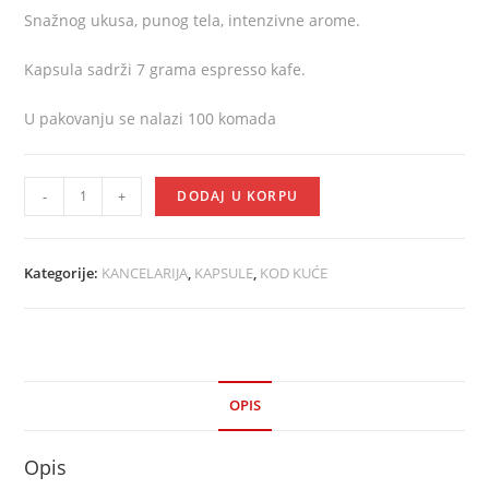
Snažnog ukusa, punog tela, intenzivne arome.
Kapsula sadrži 7 grama espresso kafe.
U pakovanju se nalazi 100 komada
-
+
DODAJ U KORPU
Kategorije:
KANCELARIJA
,
KAPSULE
,
KOD KUĆE
OPIS
Opis