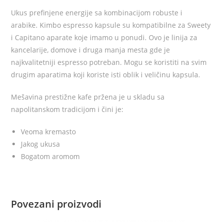
Ukus prefinjene energije sa kombinacijom robuste i
arabike. Kimbo espresso kapsule su kompatibilne za Sweety
i Capitano aparate koje imamo u ponudi.
Ovo je linija za
kancelarije, domove i druga manja mesta gde je
najkvalitetniji espresso potreban. Mogu se koristiti na svim
drugim aparatima koji koriste isti oblik i veličinu kapsula.
Mešavina prestižne kafe pržena je u skladu sa
napolitanskom tradicijom i čini je:
Veoma kremasto
Jakog ukusa
Bogatom aromom
Povezani proizvodi