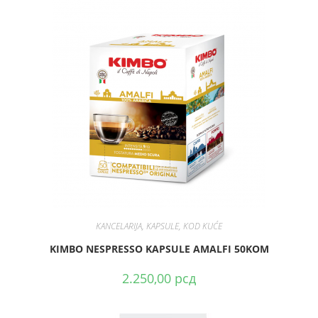
DODAJ U KORPU
KANCELARIJA
,
KAPSULE
,
KOD KUĆE
KIMBO NESPRESSO KAPSULE AMALFI 50KOM
2.250,00
рсд