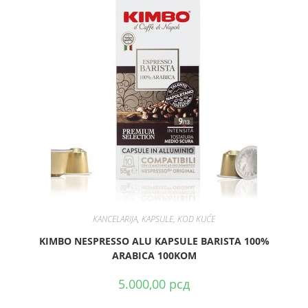
DODAJ U KORPU
KANCELARIJA
,
KAPSULE
,
KOD KUĆE
KIMBO NESPRESSO ALU KAPSULE BARISTA 100%
ARABICA 100KOM
5.000,00
рсд