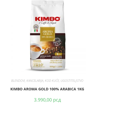
DODAJ U KORPU
BLENDOVI
,
KANCELARIJA
,
KOD KUĆE
,
UGOSTITELJSTVO
KIMBO AROMA GOLD 100% ARABICA 1KG
3.990,00
рсд