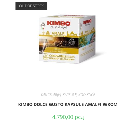
OUT OF STOCK
PROČITAJTE JOŠ
KANCELARIJA
,
KAPSULE
,
KOD KUĆE
KIMBO DOLCE GUSTO KAPSULE AMALFI 96KOM
4.790,00
рсд