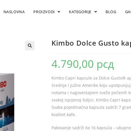
NASLOVNA
PROIZVODI
KATEGORIJE
BLOG
GA
Kimbo Dolce Gusto ka
4.790,00
рсд
Kimbo Capri kapsule za Dolce Gusto® apar
Srednje i Južne Amerike koju upotpunjuj
notama i nagovestajiem sveže pečenih k
svakoj ispijenoj šoljici. Kimbo Capri kap
Svaka pojedinačna kapsula sadrži 7 gra
kvalitet kafe.
Pakovanje sadrži 6x 16 kapsula – ukupn