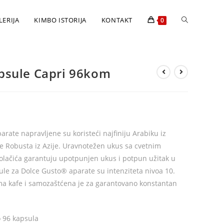
LERIJA
KIMBO ISTORIJA
KONTAKT
0
psule Capri 96kom
ate napravljene su koristeći najfiniju Arabiku iz
e Robusta iz Azije. Uravnotežen ukus sa cvetnim
olačića garantuju upotpunjen ukus i potpun užitak u
sule za Dolce Gusto® aparate su intenziteta nivoa 10.
ma kafe i samozaštćena je za garantovano konstantan
o 96 kapsula