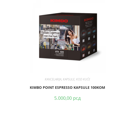
DODAJ U KORPU
KANCELARIJA
,
KAPSULE
,
KOD KUĆE
KIMBO POINT ESPRESSO KAPSULE 100KOM
5.000,00
рсд