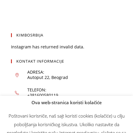
KIMBOSRBIJA
Instagram has returned invalid data.
KONTAKT INFORMACIJE
ADRESA:
Autoput 22, Beograd
TELEFON:
+381600580119
Ova web-stranica koristi kolačiće
EMAIL:
office@kimbo.rs
Poštovani korisniče, naš sajt koristi cookies (kolačiće) u cilju
poboljšanja korisničkog iskustva. Ukoliko nastavite da
WEBSITE:
kimbo.rs
pregledate i koristite našu Internet prodavnicu, slažete se sa