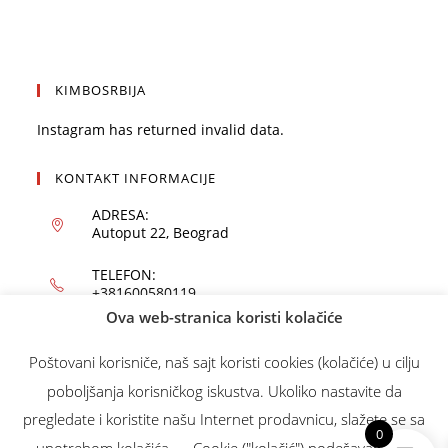
KIMBOSRBIJA
Instagram has returned invalid data.
KONTAKT INFORMACIJE
ADRESA:
Autoput 22, Beograd
TELEFON:
+381600580119
Ova web-stranica koristi kolačiće
EMAIL:
office@kimbo.rs
Poštovani korisniče, naš sajt koristi cookies (kolačiće) u cilju
poboljšanja korisničkog iskustva. Ukoliko nastavite da
WEBSITE:
kimbo.rs
pregledate i koristite našu Internet prodavnicu, slažete se sa
0